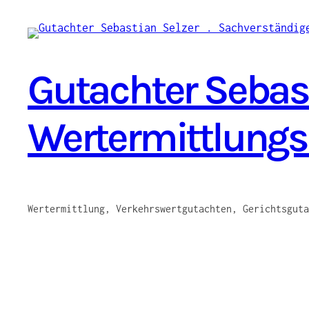
Zum
Inhalt
springen
Gutachter Sebast
Wertermittlung
Wertermittlung, Verkehrswertgutachten, Gerichtsguta