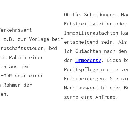
Ob für Scheidungen, Ha
Erbstreitigkeiten oder
Verkehrswert
Immobiliengutachten ka
– z.B. zur Vorlage beim
entscheidend sein. Als
Erbschaftssteuer, bei
ich Gutachten nach den
 im Rahmen einer
der
ImmoWertV
. Diese b
ien aus dem
Rechtspflegern eine ve
n-GbR oder einer
Entscheidungen. Sie si
m Rahmen der
Nachlassgericht oder B
hen.
gerne eine Anfrage.