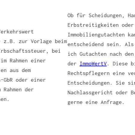
Ob für Scheidungen, Ha
Erbstreitigkeiten oder
Verkehrswert
Immobiliengutachten ka
– z.B. zur Vorlage beim
entscheidend sein. Als
Erbschaftssteuer, bei
ich Gutachten nach den
 im Rahmen einer
der
ImmoWertV
. Diese b
ien aus dem
Rechtspflegern eine ve
n-GbR oder einer
Entscheidungen. Sie si
m Rahmen der
Nachlassgericht oder B
hen.
gerne eine Anfrage.