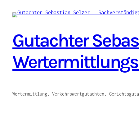
Zum
Inhalt
springen
Gutachter Sebast
Wertermittlung
Wertermittlung, Verkehrswertgutachten, Gerichtsguta