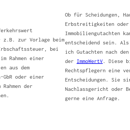
Ob für Scheidungen, Ha
Erbstreitigkeiten oder
Verkehrswert
Immobiliengutachten ka
– z.B. zur Vorlage beim
entscheidend sein. Als
Erbschaftssteuer, bei
ich Gutachten nach den
 im Rahmen einer
der
ImmoWertV
. Diese b
ien aus dem
Rechtspflegern eine ve
n-GbR oder einer
Entscheidungen. Sie si
m Rahmen der
Nachlassgericht oder B
hen.
gerne eine Anfrage.