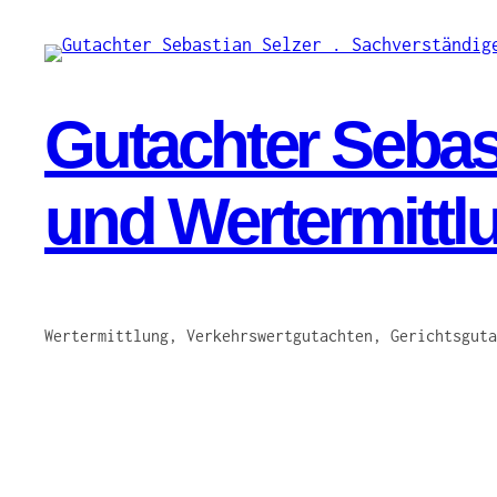
Zum
Inhalt
springen
Gutachter Sebast
und Wertermittl
Wertermittlung, Verkehrswertgutachten, Gerichtsguta