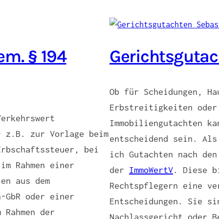
em. § 194
Gerichtsgutac
Ob für Scheidungen, Ha
Erbstreitigkeiten oder
Verkehrswert
Immobiliengutachten ka
– z.B. zur Vorlage beim
entscheidend sein. Als
Erbschaftssteuer, bei
ich Gutachten nach den
 im Rahmen einer
der
ImmoWertV
. Diese b
ien aus dem
Rechtspflegern eine ve
n-GbR oder einer
Entscheidungen. Sie si
m Rahmen der
Nachlassgericht oder B