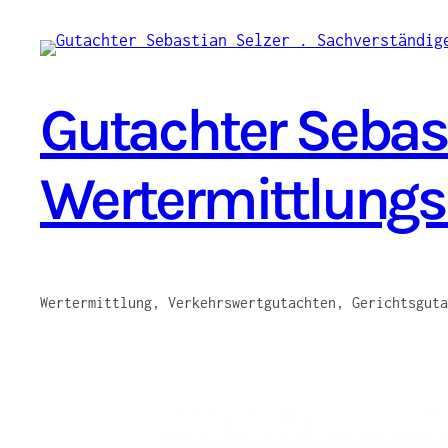
Zum
Inhalt
springen
Gutachter Sebast
Wertermittlung
Wertermittlung, Verkehrswertgutachten, Gerichtsguta