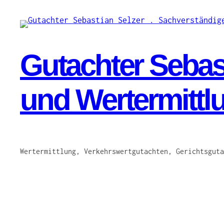
Zum
Inhalt
springen
Gutachter Sebast
und Wertermittl
Wertermittlung, Verkehrswertgutachten, Gerichtsguta